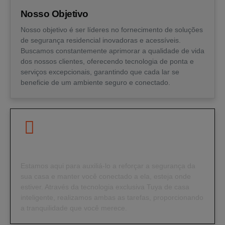
Nosso Objetivo
Nosso objetivo é ser líderes no fornecimento de soluções
de segurança residencial inovadoras e acessíveis.
Buscamos constantemente aprimorar a qualidade de vida
dos nossos clientes, oferecendo tecnologia de ponta e
serviços excepcionais, garantindo que cada lar se
beneficie de um ambiente seguro e conectado.
Nosso Propósito
Estamos aqui para auxiliá-lo a reforçar a segurança da
sua casa e manter você conectado a ela, esteja onde
estiver. Através da tecnologia exclusiva Tuya de casa
inteligente, realizamos ambas as tarefas, proporcionando
a tranquilidade que você merece.